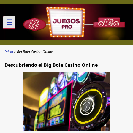
☰
Inicio
Big Bola Casino Online
Descubriendo el Big Bola Casino Online