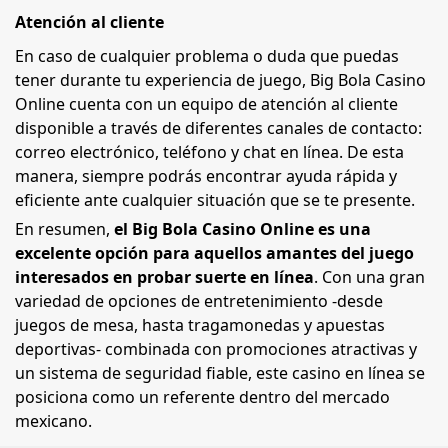
Atención al cliente
En caso de cualquier problema o duda que puedas
tener durante tu experiencia de juego, Big Bola Casino
Online cuenta con un equipo de atención al cliente
disponible a través de diferentes canales de contacto:
correo electrónico, teléfono y chat en línea. De esta
manera, siempre podrás encontrar ayuda rápida y
eficiente ante cualquier situación que se te presente.
En resumen,
el Big Bola Casino Online es una
excelente opción para aquellos amantes del juego
interesados en probar suerte en línea
. Con una gran
variedad de opciones de entretenimiento -desde
juegos de mesa, hasta tragamonedas y apuestas
deportivas- combinada con promociones atractivas y
un sistema de seguridad fiable, este casino en línea se
posiciona como un referente dentro del mercado
mexicano.