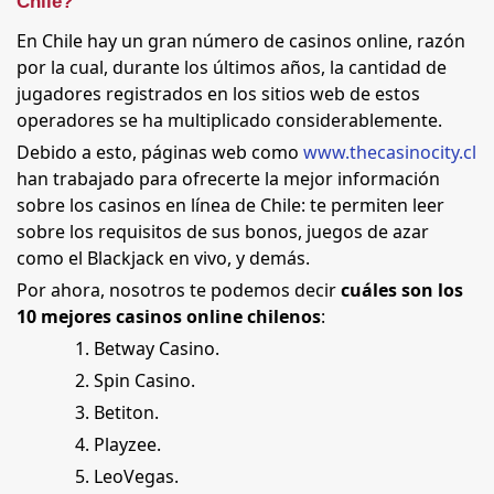
Chile?
En Chile hay un gran número de casinos online, razón
por la cual, durante los últimos años, la cantidad de
jugadores registrados en los sitios web de estos
operadores se ha multiplicado considerablemente.
Debido a esto, páginas web como
www.thecasinocity.cl
han trabajado para ofrecerte la mejor información
sobre los casinos en línea de Chile: te permiten leer
sobre los requisitos de sus bonos, juegos de azar
como el Blackjack en vivo, y demás.
Por ahora, nosotros te podemos decir
cuáles son los
10 mejores casinos online chilenos
:
Betway Casino.
Spin Casino.
Betiton.
Playzee.
LeoVegas.