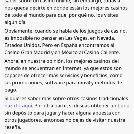
saber sobre un casino online, sin embargo, todavía
nos queda decirte en dónde están los mejores casinos
de todo el mundo para que, por qué no, los visites
algún día.
Obviamente, cuando se habla de los juegos de casino,
es imposible no pensar en Las Vegas, en Nevada,
Estados Unidos. Pero en España encontramos al
Casino Gran Madrid y en México al Casino Caliente.
Ahora, en nuestra opinión, los mejores casinos del
mundo se encuentran en Internet, ya que estos son
capaces de ofrecer más servicios y beneficios, como
las promociones, software para móvil y métodos de
pago.
Si quieres saber más sobre otros casinos tradicionales
haz clic aquí
. Por otra parte, si deseas obtener un bono
sin depósito para jugar y hacer alguna apuesta con
otros jugadores, entonces no dejes de visitar nuestra
reseña.