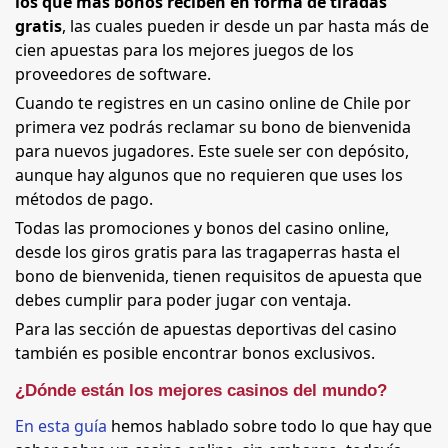
los que más bonos reciben en forma de tiradas
gratis
, las cuales pueden ir desde un par hasta más de
cien apuestas para los mejores juegos de los
proveedores de software.
Cuando te registres en un casino online de Chile por
primera vez podrás reclamar su bono de bienvenida
para nuevos jugadores. Este suele ser con depósito,
aunque hay algunos que no requieren que uses los
métodos de pago.
Todas las promociones y bonos del casino online,
desde los giros gratis para las tragaperras hasta el
bono de bienvenida, tienen requisitos de apuesta que
debes cumplir para poder jugar con ventaja.
Para las sección de apuestas deportivas del casino
también es posible encontrar bonos exclusivos.
¿Dónde están los mejores casinos del mundo?
En esta guía
hemos hablado sobre todo lo que hay que