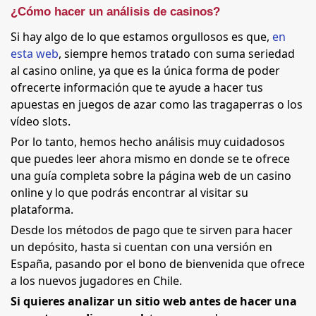
¿Cómo hacer un análisis de casinos?
Si hay algo de lo que estamos orgullosos es que,
en
esta web
, siempre hemos tratado con suma seriedad
al casino online, ya que es la única forma de poder
ofrecerte información que te ayude a hacer tus
apuestas en juegos de azar como las tragaperras o los
vídeo slots.
Por lo tanto, hemos hecho análisis muy cuidadosos
que puedes leer ahora mismo en donde se te ofrece
una guía completa sobre la página web de un casino
online y lo que podrás encontrar al visitar su
plataforma.
Desde los métodos de pago que te sirven para hacer
un depósito, hasta si cuentan con una versión en
España, pasando por el bono de bienvenida que ofrece
a los nuevos jugadores en Chile.
Si quieres analizar un sitio web antes de hacer una