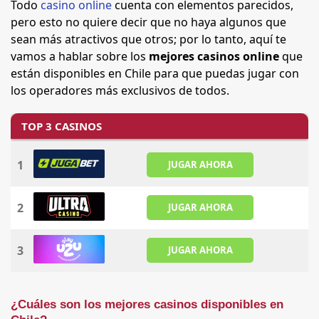
Todo
casino online
cuenta con elementos parecidos,
pero esto no quiere decir que no haya algunos que
sean más atractivos que otros; por lo tanto, aquí te
vamos a hablar sobre los
mejores casinos online
que
están disponibles en Chile para que puedas jugar con
los operadores más exclusivos de todos.
TOP 3 CASINOS
1
JUGAR AHORA
2
JUGAR AHORA
3
JUGAR AHORA
¿Cuáles son los mejores casinos disponibles en