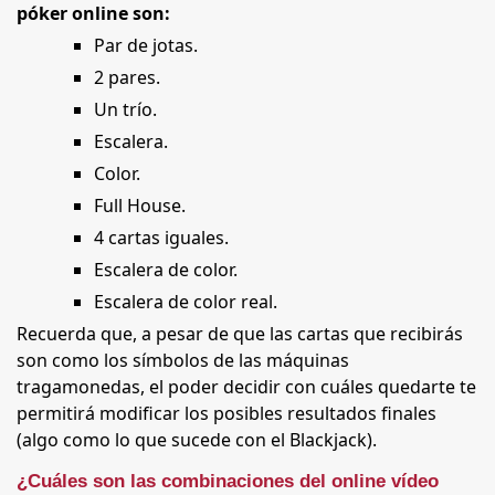
póker online son:
Par de jotas.
2 pares.
Un trío.
Escalera.
Color.
Full House.
4 cartas iguales.
Escalera de color.
Escalera de color real.
Recuerda que, a pesar de que las cartas que recibirás
son como los símbolos de las máquinas
tragamonedas, el poder decidir con cuáles quedarte te
permitirá modificar los posibles resultados finales
(algo como lo que sucede con el Blackjack).
¿Cuáles son las combinaciones del online vídeo