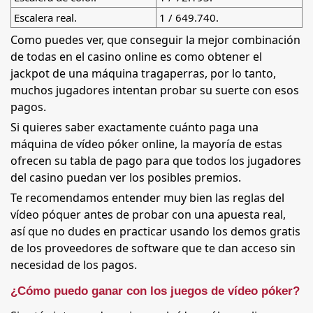
Escalera real.
1 / 649.740.
Como puedes ver, que conseguir la mejor combinación
de todas en el casino online es como obtener el
jackpot de una máquina tragaperras, por lo tanto,
muchos jugadores intentan probar su suerte con esos
pagos.
Si quieres saber exactamente cuánto paga una
máquina de vídeo póker online, la mayoría de estas
ofrecen su tabla de pago para que todos los jugadores
del casino puedan ver los posibles premios.
Te recomendamos entender muy bien las reglas del
vídeo póquer antes de probar con una apuesta real,
así que no dudes en practicar usando los demos gratis
de los proveedores de software que te dan acceso sin
necesidad de los pagos.
¿Cómo puedo ganar con los juegos de vídeo póker?