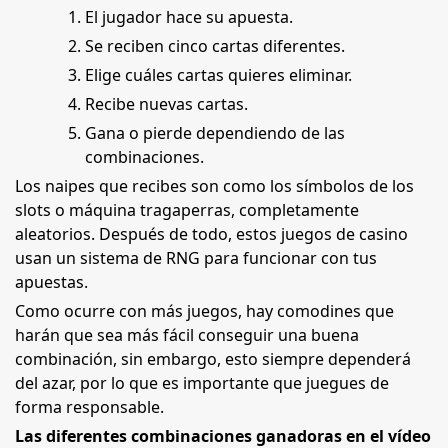
El jugador hace su apuesta.
Se reciben cinco cartas diferentes.
Elige cuáles cartas quieres eliminar.
Recibe nuevas cartas.
Gana o pierde dependiendo de las
combinaciones.
Los naipes que recibes son como los símbolos de los
slots o máquina tragaperras, completamente
aleatorios. Después de todo, estos juegos de casino
usan un sistema de RNG para funcionar con tus
apuestas.
Como ocurre con más juegos, hay comodines que
harán que sea más fácil conseguir una buena
combinación, sin embargo, esto siempre dependerá
del azar, por lo que es importante que juegues de
forma responsable.
Las diferentes combinaciones ganadoras en el vídeo