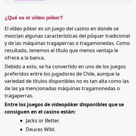
¿Qué es el vídeo póker?
El vídeo póker es un juego del casino en donde se
mezclan algunas características del póquer tradicional
y de las máquinas tragaperras o tragamonedas. Como
resultado, tenemos el título que menos ventaja le
ofrece a la banca.
Debido a esto, se ha convertido en uno de los juegos
preferidos entre los jugadores de Chile, aunque la
variedad de títulos disponibles no es tan alta como las
de las ya mencionadas máquinas tragamonedas o
tragaperras.
Entre los juegos de videopóker disponibles que se
consiguen en el casino están:
Jacks or Better.
Deuces Wild.