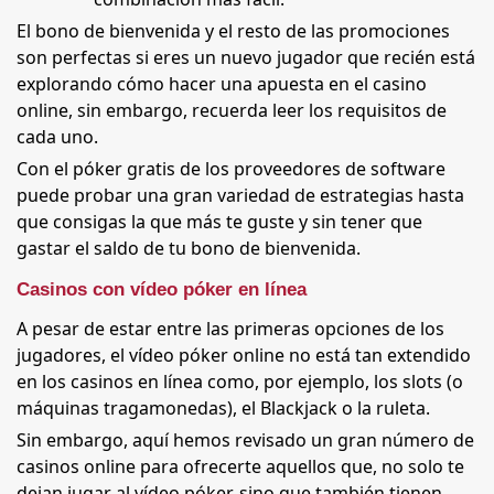
El bono de bienvenida y el resto de las promociones
son perfectas si eres un nuevo jugador que recién está
explorando cómo hacer una apuesta en el casino
online, sin embargo, recuerda leer los requisitos de
cada uno.
Con el póker gratis de los proveedores de software
puede probar una gran variedad de estrategias hasta
que consigas la que más te guste y sin tener que
gastar el saldo de tu bono de bienvenida.
Casinos con vídeo póker en línea
A pesar de estar entre las primeras opciones de los
jugadores, el vídeo póker online no está tan extendido
en los casinos en línea como, por ejemplo, los slots (o
máquinas tragamonedas), el Blackjack o la ruleta.
Sin embargo, aquí hemos revisado un gran número de
casinos online para ofrecerte aquellos que, no solo te
dejan jugar al vídeo póker, sino que también tienen